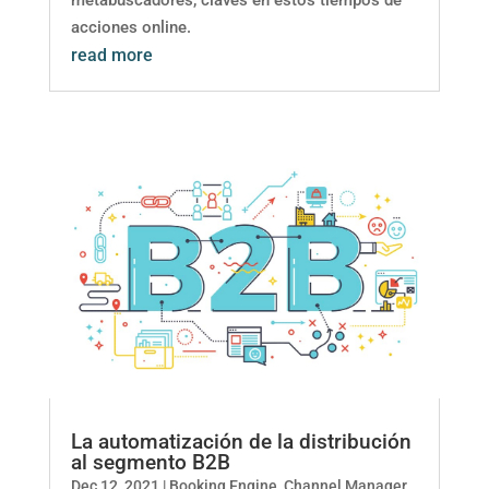
metabuscadores, claves en estos tiempos de
acciones online.
read more
La automatización de la distribución
al segmento B2B
Dec 12, 2021
|
Booking Engine
,
Channel Manager
,