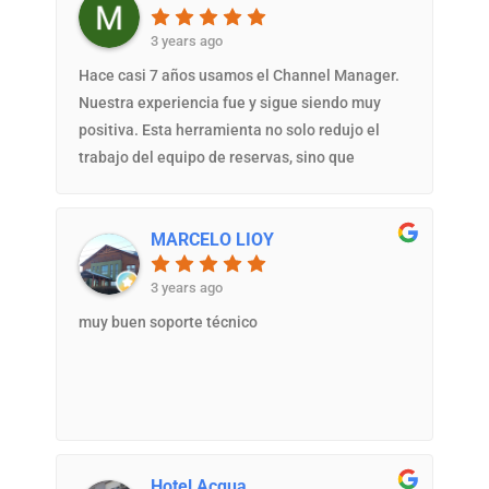
3 years ago
Hace casi 7 años usamos el Channel Manager.
Nuestra experiencia fue y sigue siendo muy
positiva. Esta herramienta no solo redujo el
trabajo del equipo de reservas, sino que
también contribuyó a optimizar nuestros
tiempos de respuesta y minimizar errores.
MARCELO LIOY
Estamos súper conformes con el servicio de
soporte por su eficiencia, rápida resolución de
3 years ago
los temas y la excelente predisposición. Los
recomiendo plenamente.
muy buen soporte técnico
Hotel Acqua