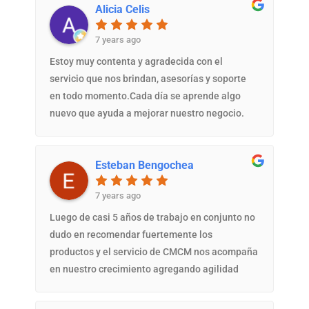
Alicia Celis
Tiene conexión con los principales portales y
PMS disponibles.Además, nos sentimos muy
7 years ago
apoyados por el equipo de soporte, quien
brinda asistencia en tiempo y forma, las 24 hs.
Estoy muy contenta y agradecida con el
servicio que nos brindan, asesorías y soporte
en todo momento.Cada día se aprende algo
nuevo que ayuda a mejorar nuestro negocio.
Muchas gracias.
Esteban Bengochea
7 years ago
Luego de casi 5 años de trabajo en conjunto no
dudo en recomendar fuertemente los
productos y el servicio de CMCM nos acompaña
en nuestro crecimiento agregando agilidad
confianza y profesionalismo a nuestra
gestiónMuchas Gracias !!