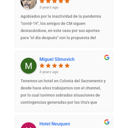
3 years ago
Agobiados por la inactividad de la pandemia
"covid-19", los amigos de CM siguen
destacándose, en este caso por sus aportes
para "el día después" con la propuesta del
"voucher para venta anticipada". Una muy
buena iniciativa cuya implementación -como
Miguel Slimovich
siempre- contó con la muy eficiente asistencia
de Camila, Mariela y equipo. Muchas
3 years ago
gracias!!Hace casi nueve años que utilizamos
intensivamente Channel Manager y el Motor de
Tenemos un hotel en Colonia del Sacramento y
Reservas, herramientas que nos han permitido
desde hace años trabajamos con el channel,
un manejo ágil, preciso y efectivo de nuestras
por lo cual tuvimos sobradas situaciones de
tarifas, disponibilidad, ofertas, reservas y
contingencias generadas por las Ota's que
relacionamiento con las OTA's. Los antiguos
fueron sin demoras resueltas aún en fines de
Griegos decían que "la excelencia no es un
semana y feriados, otorgandonos un servicio
suceso, es un hábito", y estoy absolutamente de
Hotel Neuquen
muy calificado, eficiente y determinante para el