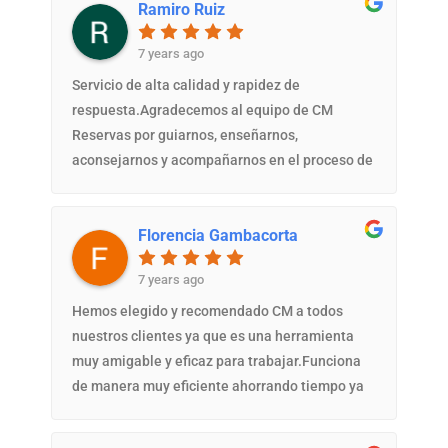
Ramiro Ruiz
7 years ago
Servicio de alta calidad y rapidez de
respuesta.Agradecemos al equipo de CM
Reservas por guiarnos, enseñarnos,
aconsejarnos y acompañarnos en el proceso de
elección de lo que mejor se ajustaba a nuestro
requerimiento.Lo difícil, se vuelve fácil.Ruiz
Florencia Gambacorta
RamiroAl Kamar Spa LodgeMisiones -
Argentina
7 years ago
Hemos elegido y recomendado CM a todos
nuestros clientes ya que es una herramienta
muy amigable y eficaz para trabajar.Funciona
de manera muy eficiente ahorrando tiempo ya
que envía y recibe información en tiempo real,
hacia y desde los portales y motor de reservas.