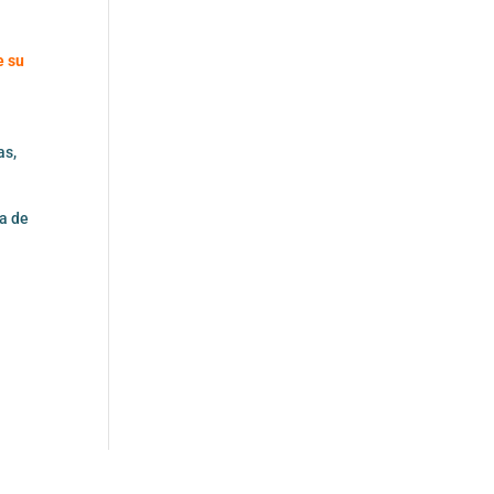
e su
as,
la de