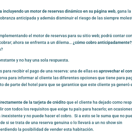
cta incluyendo un motor de reservas dinámico en su página web
, gana la
cobranza anticipada y además disminuir el riesgo de las siempre moles
plementando el motor de reservas para su sitio web; podrá contar con
 a cobrar; ahora se enfrenta a un dilema…
¿cómo cobro anticipadamente?
a?
onstante y no hay una sola respuesta.
as para recibir el pago de una reserva: una de ellas es
aprovechar el cor
erva para informar al cliente las diferentes opciones que tiene para pa
o de parte del hotel para que se garantice que este cliente ya generó 
irectamente de la tarjeta de crédito
que el cliente ha dejado como res
ir con todos los requisitos que exige tu país para hacerlo; en ocasiones
a inexistente y no puede hacer el cobro. Si a esto se le suma que no p
 de si se trata de una reserva genuina o lo llevará a un no show sin
perdiendo la posibilidad de vender esta habitación.