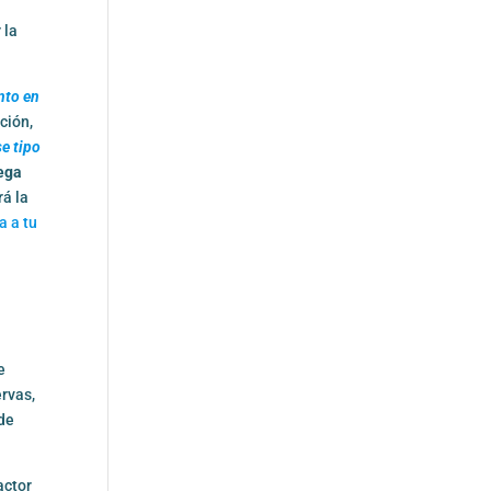
 la
nto en
ción,
se tipo
ega
rá la
a a tu
e
rvas,
nde
actor