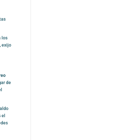
tas
 los
,
exijo
reo
gar de
el
paldo
 el
uedes