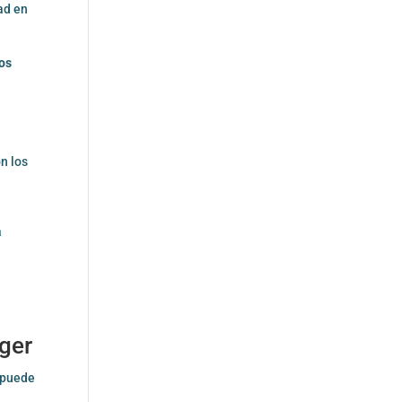
ad en
los
n los
a
ager
 puede