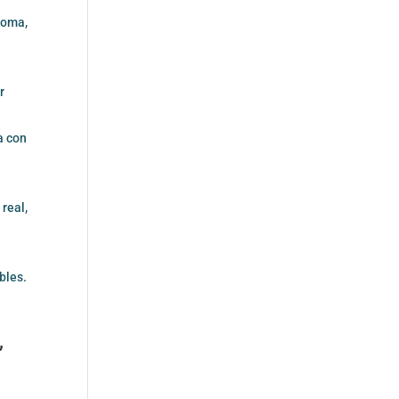
ioma,
r
a con
real,
bles.
,