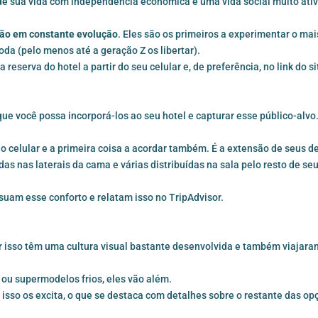
de sua vida com independência econômica e uma vida social muito ativ
tão em constante evolução
. Eles são os primeiros a experimentar o mai
oda (pelo menos até a geração Z os libertar).
eserva do hotel a partir do seu celular e, de preferência, no link do si
que você possa incorporá-los ao seu hotel e capturar esse público-alvo
 o celular e a primeira coisa a acordar também. É a extensão de seus d
s nas laterais da cama e várias distribuídas na sala pelo resto de se
uam esse conforto e relatam isso no TripAdvisor.
or isso têm uma cultura visual bastante desenvolvida e também viajara
 ou supermodelos frios, eles vão além.
isso os excita, o que se destaca com detalhes sobre o restante das op