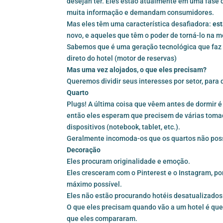
desejan ter. Eles estão atualmente em uma fase 
muita informação e demandam consumidores.
Mas eles têm uma característica desafiadora:
es
novo, e aqueles que têm o poder de torná-lo na m
Sabemos que é uma geração tecnológica que faz a r
direto do hotel (
motor de reservas
)
Mas uma vez alojados, o que eles precisam?
Queremos dividir seus interesses por setor, para 
Quarto
Plugs! A última coisa que vêem antes de dormir é
então eles esperam que precisem de várias tomada
dispositivos (notebook, tablet, etc.).
Geralmente incomoda-os que os quartos não poss
Decoração
Eles procuram originalidade e emoção.
Eles cresceram com o Pinterest e o Instagram, p
máximo possível.
Eles não estão procurando hotéis desatualizados
O que eles precisam quando vão a um hotel é que 
que eles compararam.