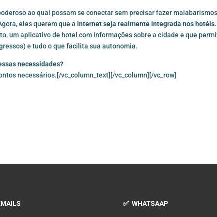
poderoso ao qual possam se conectar sem precisar fazer malabarismos
Agora, eles querem que a
internet seja realmente integrada nos hotéis
.
to, um aplicativo de hotel com informações sobre a cidade e que permi
ngressos) e tudo o que facilita sua autonomia.
a essas necessidades?
ontos necessários.[/vc_column_text][/vc_column][/vc_row]
MAILS
✅ WHATSAAP