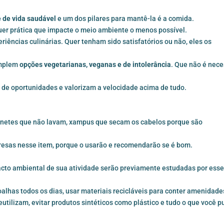
 de vida saudável
e um dos pilares para mantê-la é a comida.
quer prática que impacte o meio ambiente o menos possível.
riências culinárias. Quer tenham sido satisfatórios ou não, eles os
emplem
opções vegetarianas, veganas e de intolerância
. Que não é nece
de oportunidades e valorizam a velocidade acima de tudo.
onetes que não lavam, xampus que secam os cabelos porque são
resas nesse item, porque o usarão e recomendarão se é bom.
mpacto ambiental de sua atividade serão previamente estudadas por ess
alhas todos os dias, usar materiais recicláveis ​​para conter amenidade
eutilizam, evitar produtos sintéticos como plástico e tudo o que você p