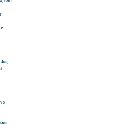
a, têm
s
te
.
edos,
us
m o
ções