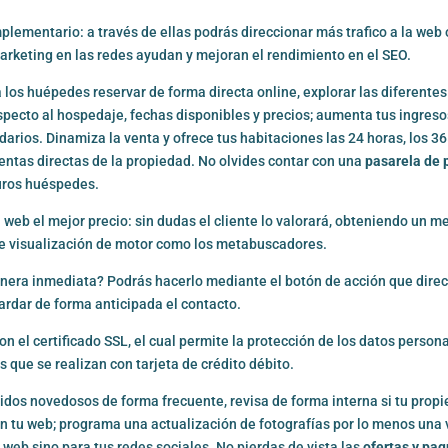
mentario: a través de ellas podrás direccionar más trafico a la web o
rketing en las redes ayudan y mejoran el rendimiento en el SEO.
 los huépedes reservar de forma directa online, explorar las diferentes
especto al hospedaje, fechas disponibles y precios; aumenta tus ingres
arios. Dinamiza la venta y ofrece tus habitaciones las 24 horas, los 36
ventas directas de la propiedad. No olvides contar con una
pasarela de 
turos huéspedes.
 web el mejor precio: sin dudas el cliente lo valorará, obteniendo un m
de visualización de motor como los metabuscadores.
anera inmediata? Podrás hacerlo mediante el botón de acción que dire
ardar de forma anticipada el contacto.
con el certificado SSL, el cual permite la protección de los datos person
 que se realizan con tarjeta de crédito débito.
idos novedosos de forma frecuente, revisa de forma interna si tu prop
 en tu web; programa una actualización de fotografías por lo menos una
 web sino para tus redes sociales. No pierdas de vista las
ofertas y pa