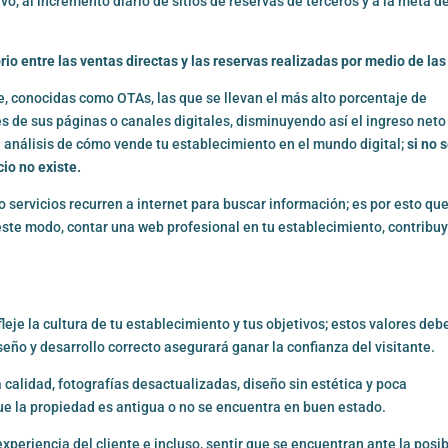
, al incremento diario de sitios de reservas de terceros y a la meta d
brio entre las ventas directas y las reservas realizadas por medio de la
e, conocidas como OTAs, las que se llevan el más alto porcentaje de
és de sus páginas o canales digitales, disminuyendo así el ingreso neto
n análisis de cómo vende tu establecimiento en el mundo digital;
si no 
io no existe.
servicios recurren a internet para buscar información; es por esto qu
ste modo, contar una web profesional en tu establecimiento, contribu
leje la cultura de tu establecimiento y tus objetivos; estos valores deb
seño y desarrollo correcto asegurará ganar la confianza del visitante.
 calidad, fotografías desactualizadas, diseño sin estética y poca
que la propiedad es antigua o no se encuentra en buen estado.
xperiencia del cliente e incluso, sentir que se encuentran ante la posib