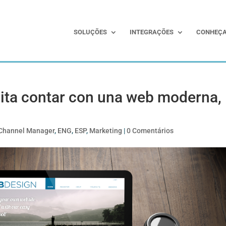
SOLUÇÕES
INTEGRAÇÕES
CONHEÇA
sita contar con una web moderna,
Channel Manager
,
ENG
,
ESP
,
Marketing
|
0 Comentários