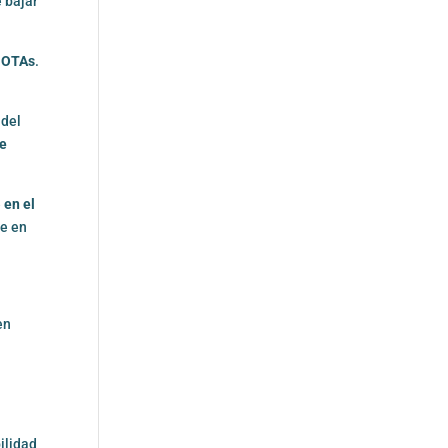
e bajar
s OTAs
.
 del
se
e
en el
ye en
en
ilidad