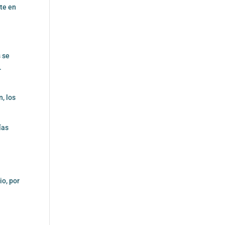
ite en
s se
.
, los
ías
io, por