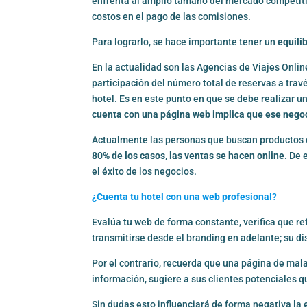
enfrenta al amplio tamaño del mercado competitivo
costos en el pago de las comisiones.
Para lograrlo, se hace importante tener un
equili
En la actualidad son las Agencias de Viajes Onlin
participación del número total de reservas a trav
hotel. Es en este punto en que se debe realizar u
cuenta con una página web implica que ese negoc
Actualmente las personas que buscan productos o 
80% de los casos, las ventas se hacen online.
De e
el éxito de los negocios.
¿Cuenta tu hotel con una web profesiona
l?
Evalúa tu web de forma constante, verifica que ref
transmitirse desde el branding en adelante; su di
Por el contrario, recuerda que una página de mala
información, sugiere a sus clientes potenciales 
Sin dudas esto influenciará de forma negativa la e