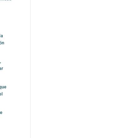
la
ión
,
ar
 que
el
te