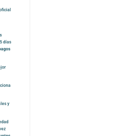
ficial
os
5 días
pagos
ejor
cciona
ales y
iedad
 vez
quetes
,