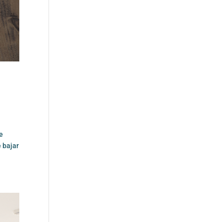
se
e bajar