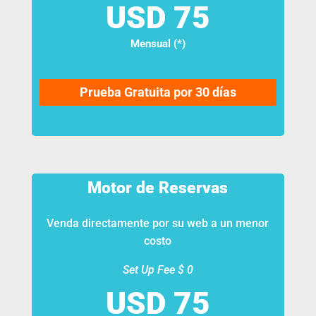
Mensual (*)
Prueba Gratuita por 30 días
Motor de Reservas
Venda directamente por su web a un menor
costo
Set Up Fee $ 0