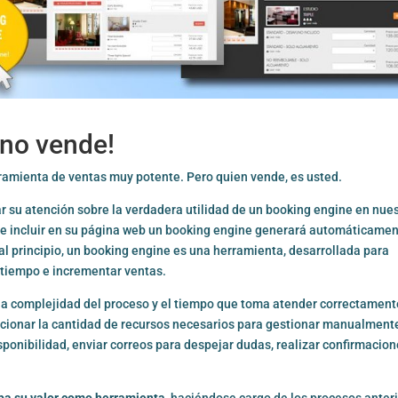
 no vende!
ramienta de ventas muy potente. Pero quien vende, es usted.
 su atención sobre la verdadera utilidad de un booking engine en nue
ue incluir en su página web un booking engine generará automáticame
al principio, un booking engine es una herramienta, desarrollada para
 tiempo e incrementar ventas.
la complejidad del proceso y el tiempo que toma atender correctament
encionar la cantidad de recursos necesarios para gestionar manualment
sponibilidad, enviar correos para despejar dudas, realizar confirmacion
ba su valor como herramienta
, haciéndose cargo de los procesos anteri