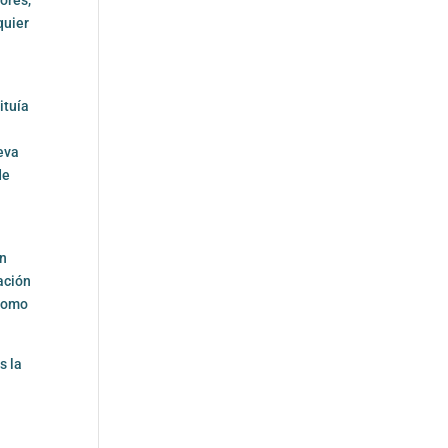
quier
ituía
leva
de
on
ación
 como
s la