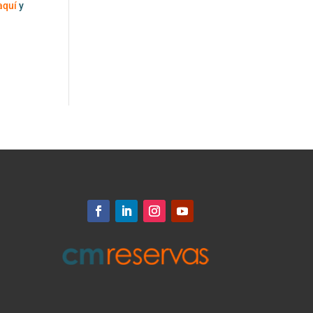
aquí
y