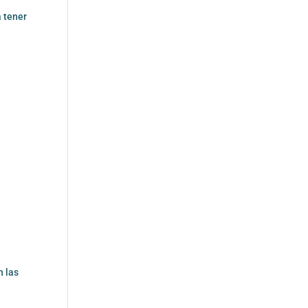
a tener
n las