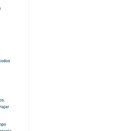
s
 todos
os.
iajar
empo
interés