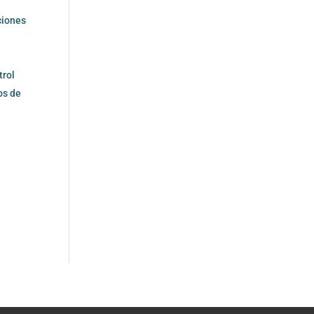
cciones
trol
os de