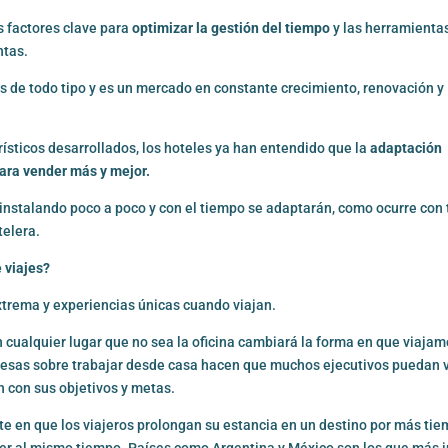
 factores clave para
optimizar la gestión del tiempo
y las herramienta
ntas.
s de todo tipo y es un mercado en constante crecimiento, renovación y
rísticos desarrollados, los hoteles ya han entendido que la
adaptación
para vender más y mejor.
instalando poco a poco y con el tiempo se adaptarán, como ocurre con
telera.
 viajes?
trema y experiencias únicas cuando viajan.
 cualquier lugar que no sea la oficina cambiará la forma en que viajam
esas sobre trabajar desde casa hacen que muchos ejecutivos puedan v
 con sus objetivos y metas.
ste en que los viajeros prolongan su estancia en un destino por más ti
cer al mismo tiempo. Países como Argentina y México son los que más 