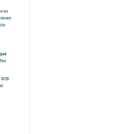
vo es
tienen
cia
 qué
ifas
s B2B
al.