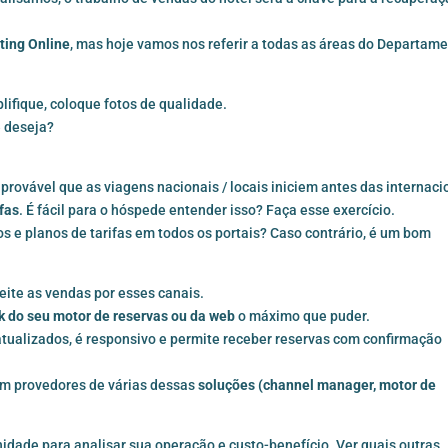
ting Online
, mas hoje vamos nos referir a todas as áreas do Departame
plifique, coloque fotos de qualidade.
ê deseja?
o provável que as viagens nacionais / locais iniciem antes das internaci
ifas
. É fácil para o hóspede entender isso? Faça esse exercício.
s e planos de tarifas em todos os portais? Caso contrário, é um bom
veite as vendas por esses canais.
nk do seu motor de reservas ou da web
o máximo que puder.
tualizados, é responsivo e permite receber reservas com confirmação
em provedores de várias dessas
soluções (
channel manager
,
motor de
dade para analisar sua operação e custo-benefício. Ver quais outras