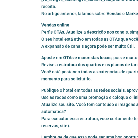
receita.
No artigo anterior, falamos sobre
Vendas e Marke
Vendas online
Perfis
OTAs
. Atualize a descrição nos canais, sim
O seu hotel está ativo em todas as OTAs que voc
A expansão de canais agora pode ser muito útil.
Aposte em
OTAs e maioristas locais
, pois é muit
Revise a
estrutura dos quartos e os planos de tar
Você está postando todas as categorias de quarto
momento para solicitá-lo.
Publique o hotel em todas as
redes sociais
, apro
Use as redes como uma promoção e coloque o
li
Atualize seu
site
. Você tem conteúdo e imagens a
automática?
Para executar essa estrutura, você certamente t
reservas
,
site
).
Lembre-se de que essa pode ser uma boa oportuni