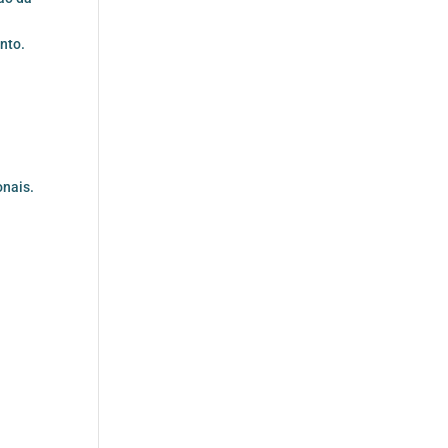
nto.
onais.