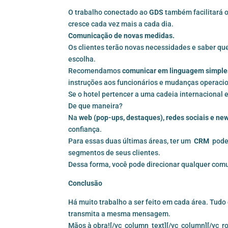
O trabalho conectado ao
GDS
também facilitará 
cresce cada vez mais a cada dia.
Comunicação de novas medidas.
Os clientes terão novas necessidades e saber qu
escolha.
Recomendamos
comunicar em linguagem simples
instruções aos funcionários e mudanças operacio
Se o hotel pertencer a uma cadeia internacional 
De que maneira?
Na
web (pop-ups, destaques), redes sociais e new
confiança.
Para essas duas últimas áreas, ter um
CRM
pode 
segmentos de seus clientes.
Dessa forma, você pode direcionar qualquer com
Conclusão
Há muito trabalho a ser feito em cada área. Tudo
transmita a mesma mensagem.
Mãos à obra![/vc_column_text][/vc_column][/vc_r