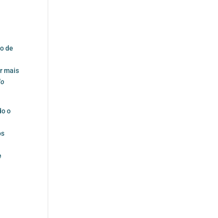
so de
ir mais
do
do o
os
e