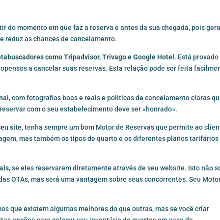
tir do momento em que faz a reserva e antes da sua chegada, pois ger
ente reduz as chances de cancelamento.
tabuscadores como Tripadvisor, Trivago e Google Hotel
. Está provado
pensos a cancelar suas reservas. Esta relação pode ser feita facilme
nal
, com fotografias boas e reais e políticas de cancelamento claras q
reservar com o seu estabelecimento deve ser «honrado».
eu site
, tenha sempre um bom Motor de Reservas que permite ao clien
em, mas também os tipos de quarto e os diferentes planos tarifários
ais
, se eles reservarem diretamente através de seu website. Isto não s
 das OTAs, mas será uma vantagem sobre seus concorrentes. Seu
Moto
s que existem algumas melhores do que outras, mas se você criar
as opções para colocar seu inventário de quartos em caso de