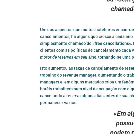
chama
Um dos aspectos que muitos hoteleiros encontram
cancelamentos, há alguns que cresce a cada ano e
simplesmente chamado de «
free cancellations
«.
clientes com as políticas de cancelamento cada v
motor de reservas em seu site
), tornando-se uma 
Isto aumentou as
taxas de cancelamento de rese
trabalho do
revenue manager
, aumentando o tra
managers
e, em alguns mercados criou um fenô
hotéis trabalhem num nível de ocupação com alg
cancelando a reserva alguns dias antes de sua c
permanecer vazios.
«Em al
poss
podem re