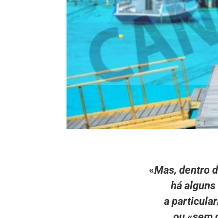
«
Mas, dentro 
há alguns
a particula
ou «sem 