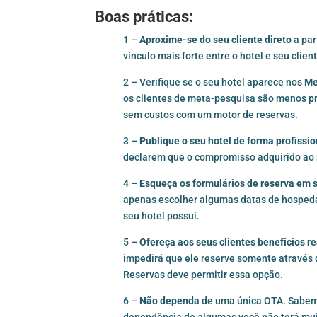
Boas práticas:
1 –
Aproxime-se do seu cliente direto
a par
vínculo mais forte entre o hotel e seu cli
2 – Verifique se o seu hotel aparece nos
Me
os clientes de meta-pesquisa são menos pro
sem custos com um motor de reservas.
3 –
Publique o seu hotel de forma profissio
declarem que o compromisso adquirido ao 
4 –
Esqueça os formulários de reserva em s
apenas escolher algumas datas de hospedag
seu hotel possui.
5 –
Ofereça aos seus clientes benefícios re
impedirá que ele reserve somente através
Reservas
deve permitir essa opção.
6 –
Não dependa
de uma única OTA. Sabemo
dependência de algumas você não terá muit