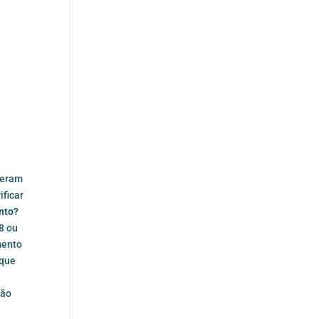
zeram
ificar
ento?
8 ou
mento
 que
rão