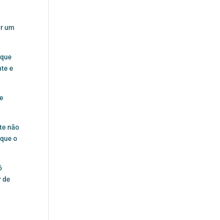
ar um
 que
nte e
ue
te não
 que o
ó
r de