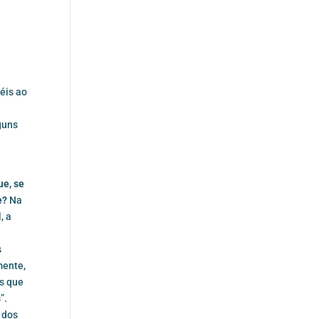
téis ao
guns
ue, se
e?
Na
, a
s
mente,
as que
s
”.
 dos