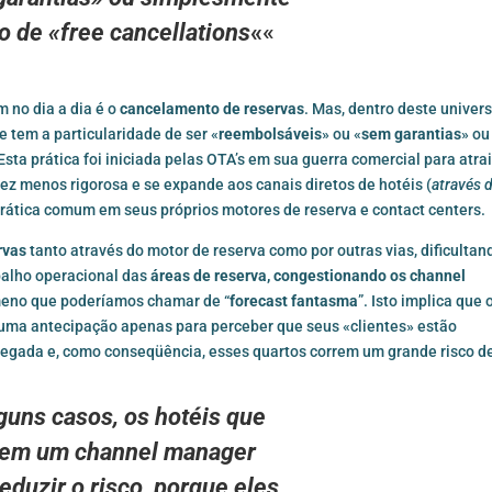
do
de «free cancellations
«
«
 no dia a dia é o
cancelamento de reservas
. Mas, dentro deste univer
 tem a particularidade de ser «
reembolsáveis
» ou «
sem garantias
» ou
 Esta prática foi iniciada pelas OTA’s em sua guerra comercial para atra
ez menos rigorosa e se expande aos canais diretos de hotéis (
através 
prática comum em seus próprios motores de reserva e contact centers.
rvas
tanto através do motor de reserva como por outras vias, dificultan
balho operacional das
áreas de reserva, congestionando os channel
meno que poderíamos chamar de “
forecast fantasma
”. Isto implica que 
uma antecipação apenas para perceber que seus «clientes» estão
hegada e, como conseqüência, esses quartos correm um grande risco d
guns casos,
os hotéis que
uem
um channel manager
duzir o risco,
porque eles