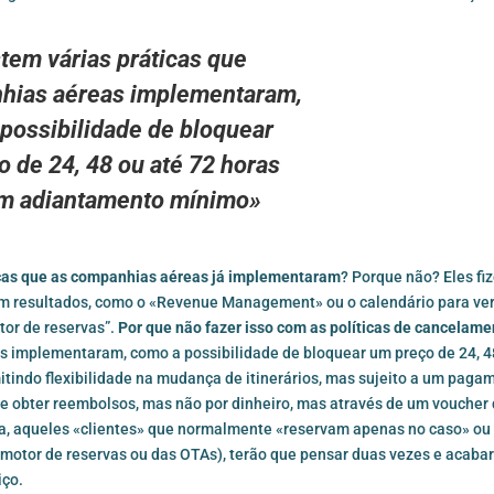
tem várias práticas que
hias aéreas implementaram,
possibilidade de bloquear
 de 24, 48 ou até 72 horas
m adiantamento mínimo»
icas que as companhias aéreas já implementaram
? Porque não? Eles fi
ram resultados, como o «Revenue Management» ou o calendário para ver
tor de reservas”.
Por que não fazer isso com as políticas de cancelam
s implementaram, como a possibilidade de bloquear um preço de 24, 4
indo flexibilidade na mudança de itinerários, mas sujeito a um paga
 de obter reembolsos, mas não por dinheiro, mas através de um voucher
ma, aqueles «clientes» que normalmente «reservam apenas no caso» ou
o motor de reservas ou das OTAs), terão que pensar duas vezes e acaba
iço.