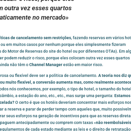
m outra vez
esses quartos
aticamente
no mercado»
íticas de cancelamento sem restrições
, fazendo reservas em vários ho
 ou em muitos casos por nenhum porque eles simplesmente fizeram
s do Motor de Reservas do site do hotel ou por diferentes OTAs). Em al
 podem reduzir o risco, porque eles colocam outra vez esses quartos
ainda não têm o
Channel Manager
estão em maior risco.
orosa ou flexível deve ser a política de cancelamento.
A teoria nos diz q
e sou muito flexível, a conversão aumenta mas, como realmente acontec
odos nós conhecemos, por exemplo, o tipo de hotel, o tamanho do hotel
 câmbio, a estação do ano, etc., etc., mas surge uma pergunta:
Estamos
ncelada?
O certo é que os hotéis deveriam concentrar mais esforços no
mar a reserva e parar de perder tempo com aqueles que, muito possivel
ar seus esforços na geração de incentivos para que as reservas diret
er, paguem antecipadamente ou comprem com taxas «
não reembolsávei
egulamentos de cada estado mediante as leis e o direito de retratação